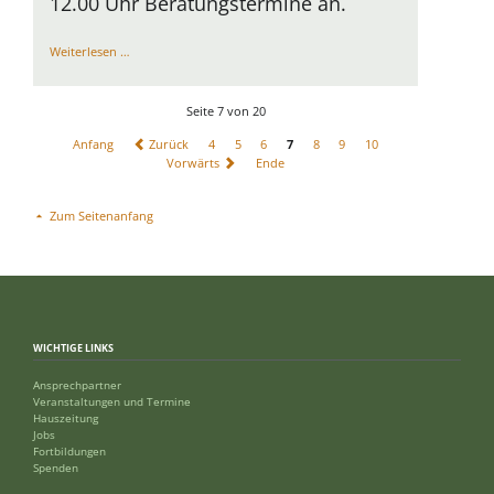
12.00 Uhr Beratungstermine an.
Startschuss
Weiterlesen …
in
Uffhofen
Seite 7 von 20
Anfang
Zurück
4
5
6
7
8
9
10
Vorwärts
Ende
Zum Seitenanfang
WICHTIGE LINKS
Ansprechpartner
Veranstaltungen und Termine
Hauszeitung
Jobs
Fortbildungen
Spenden